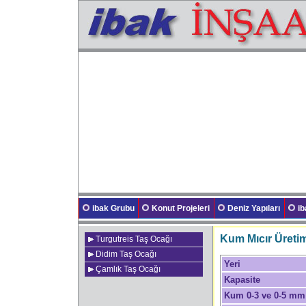
ibak Grubu
Konut Projeleri
Deniz Yapıları
i
Kum Mıcır Üretim
Turgutreis Taş Ocağı
Didim Taş Ocağı
Yeri
Çamlık Taş Ocağı
Kapasite
Kum 0-3 ve 0-5 mm