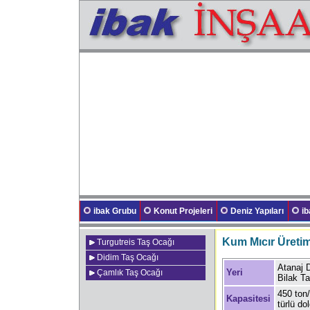
ibak Grubu
Konut Projeleri
Deniz Yapıları
i
Kum Mıcır Üretim
Turgutreis Taş Ocağı
Didim Taş Ocağı
Atanaj 
Yeri
Çamlık Taş Ocağı
Bilak T
450 ton
Kapasitesi
türlü d