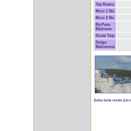
Taş Kumu
Mıcır 1 No
Mıcır 2 No
By-Pass
Malzeme
Duvar Taşı
Dolgu
Malzemesi
Daha fazla resim için t