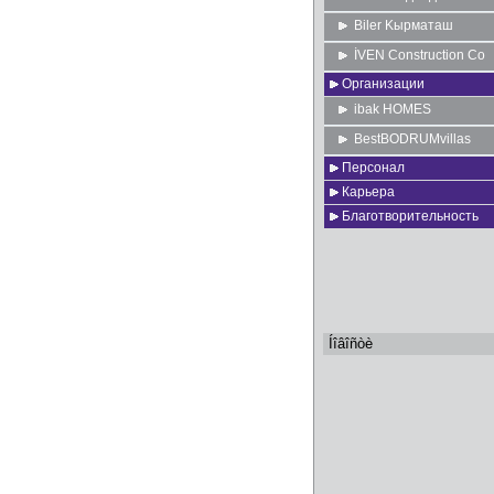
Biler Kырматаш
İVEN Construction Co
Организации
ibak HOMES
BestBODRUMvillas
Персонал
Карьера
Благотворительность
Íîâîñòè