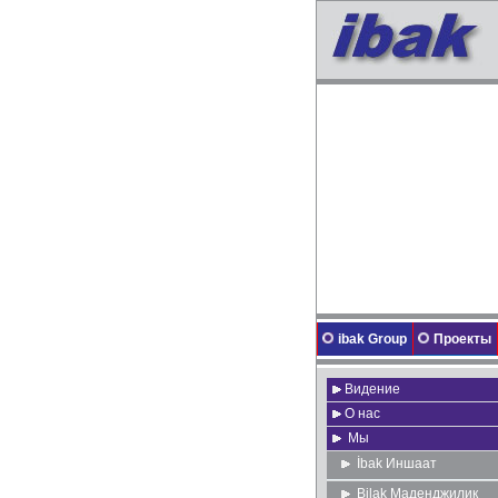
ibak Group
Проекты
Видение
О нас
Мы
İbak Иншаат
Bilak Маденджилик