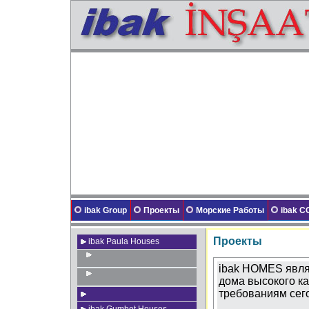
ibak Group
Проекты
Морские Работы
ibak 
Проекты
ibak Paula Houses
ibak HOMES явля
дома высокого ка
требованиям сег