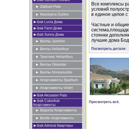
ibak Gumbet Houses
Все комплексы р
Zakkum Flats
условий полуост
в единое целое с
Mandalina Dublex
ibak Lucia Дома
Частные и общие
ibak Farm Дома
система,площадк
ibak Sunny Дома
стоянки дополня
лучшие дома Бод
Виллы Jasmine
Посмотреть детали
Виллы Helianthus
Триплекс Helianthus
Виллы Oleander
Виллы Honeysuckle
Апартаменты Spartium
Апартаменты Violet
ibak Akcaalan Flats
ibak Cukurbuk
Просмотреть всё.
Апартаменты
Begonia Апартаменты
Bonito Апартаменты
ibak Admiral Квартиры