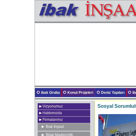
ibak Grubu
Konut Projeleri
Deniz Yapıları
i
Sosyal Sorumlu
Vizyonumuz
Hakkımızda
Firmalarımız
İbak İnşaat
Bilak Madencilik