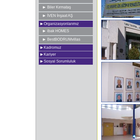
Biler Kırmataş
İVEN İnşaat AŞ
Organizasyonlarımız
ibak HOMES
BestBODRUMvillas
Kadromuz
Kariyer
Sosyal Sorumluluk