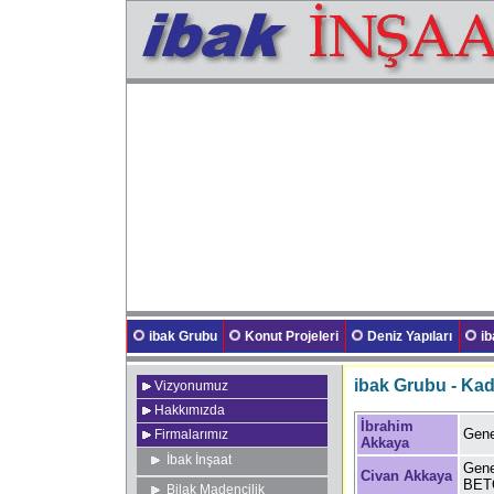
ibak Grubu
Konut Projeleri
Deniz Yapıları
i
ibak Grubu - Ka
Vizyonumuz
Hakkımızda
İbrahim
Gene
Firmalarımız
Akkaya
İbak İnşaat
Gene
Civan Akkaya
BET
Bilak Madencilik