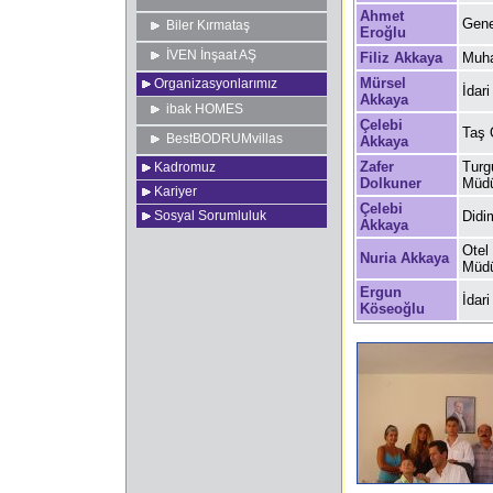
Ahmet
Gene
Biler Kırmataş
Eroğlu
İVEN İnşaat AŞ
Filiz Akkaya
Muh
Mürsel
Organizasyonlarımız
İdar
Akkaya
ibak HOMES
Çelebi
Taş 
BestBODRUMvillas
Akkaya
Zafer
Turg
Kadromuz
Dolkuner
Müd
Kariyer
Çelebi
Sosyal Sorumluluk
Didi
Akkaya
Otel
Nuria Akkaya
Müd
Ergun
İdari
Köseoğlu