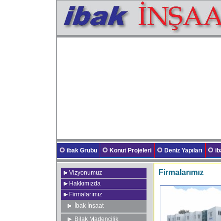
ibak Grubu
Konut Projeleri
Deniz Yapıları
i
Firmalarımız
Vizyonumuz
Hakkımızda
Firmalarımız
İbak İnşaat
Bilak Madencilik