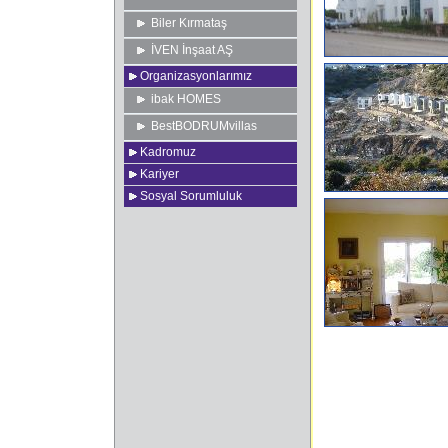
Biler Kırmataş
İVEN İnşaat AŞ
Organizasyonlarımız
ibak HOMES
BestBODRUMvillas
Kadromuz
Kariyer
Sosyal Sorumluluk