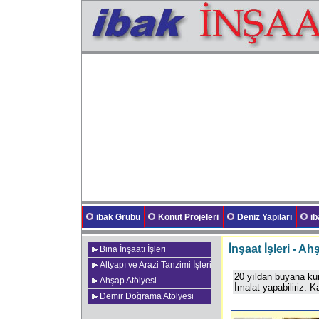
ibak Grubu
Konut Projeleri
Deniz Yapıları
i
İnşaat İşleri - A
Bina İnşaatı İşleri
Altyapı ve Arazi Tanzimi İşleri
20 yıldan buyana ku
Ahşap Atölyesi
İmalat yapabiliriz. 
Demir Doğrama Atölyesi