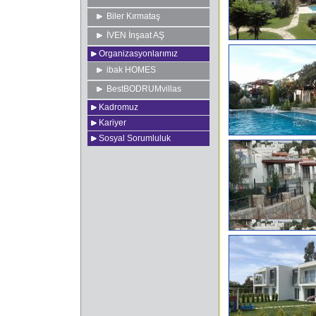
Biler Kırmataş
İVEN İnşaat AŞ
Organizasyonlarımız
ibak HOMES
BestBODRUMvillas
Kadromuz
Kariyer
Sosyal Sorumluluk