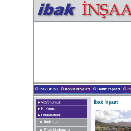
ibak Grubu
Konut Projeleri
Deniz Yapıları
i
İbak İnşaat
Vizyonumuz
Hakkımızda
Firmalarımız
İbak İnşaat
Bilak Madencilik